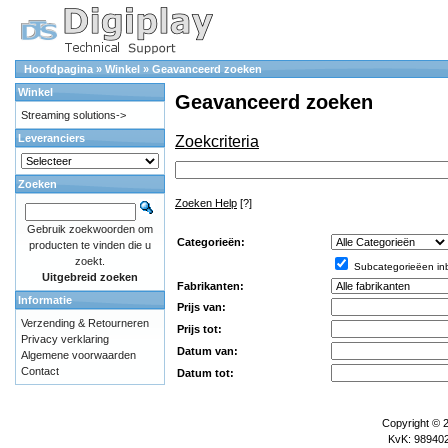
Hoofdpagina
»
Winkel
»
Geavanceerd zoeken
Winkel
Geavanceerd zoeken
Streaming solutions->
Leveranciers
Zoekcriteria
Zoeken
Zoeken Help
[?]
Gebruik zoekwoorden om
Categorieën:
producten te vinden die u
zoekt.
Subcategorieëen in
Uitgebreid zoeken
Fabrikanten:
Informatie
Prijs van:
Verzending & Retourneren
Prijs tot:
Privacy verklaring
Datum van:
Algemene voorwaarden
Contact
Datum tot:
Copyright © 
KvK: 989402