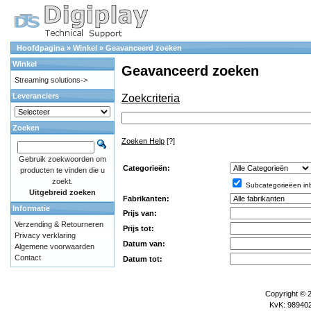
Hoofdpagina
»
Winkel
»
Geavanceerd zoeken
Winkel
Geavanceerd zoeken
Streaming solutions->
Leveranciers
Zoekcriteria
Zoeken
Zoeken Help
[?]
Gebruik zoekwoorden om
Categorieën:
producten te vinden die u
zoekt.
Subcategorieëen in
Uitgebreid zoeken
Fabrikanten:
Informatie
Prijs van:
Verzending & Retourneren
Prijs tot:
Privacy verklaring
Datum van:
Algemene voorwaarden
Contact
Datum tot:
Copyright © 
KvK: 989402