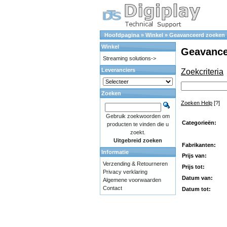
Hoofdpagina
»
Winkel
»
Geavanceerd zoeken
Winkel
Geavance
Streaming solutions->
Leveranciers
Zoekcriteria
Zoeken
Zoeken Help
[?]
Gebruik zoekwoorden om
Categorieën:
producten te vinden die u
zoekt.
Uitgebreid zoeken
Fabrikanten:
Informatie
Prijs van:
Verzending & Retourneren
Prijs tot:
Privacy verklaring
Datum van:
Algemene voorwaarden
Contact
Datum tot: