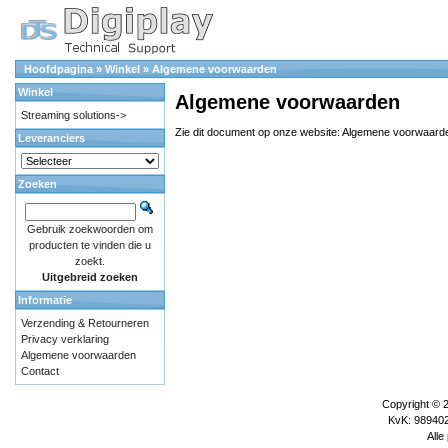
Hoofdpagina
»
Winkel
»
Algemene voorwaarden
Winkel
Algemene voorwaarden
Streaming solutions->
Zie dit document op onze website:
Algemene voorwaard
Leveranciers
Zoeken
Gebruik zoekwoorden om
producten te vinden die u
zoekt.
Uitgebreid zoeken
Informatie
Verzending & Retourneren
Privacy verklaring
Algemene voorwaarden
Contact
Copyright © 
KvK: 989402
Alle