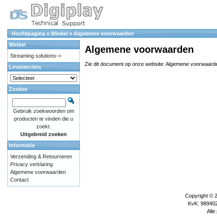
Hoofdpagina
»
Winkel
»
Algemene voorwaarden
Winkel
Algemene voorwaarden
Streaming solutions->
Zie dit document op onze website:
Algemene voorwaard
Leveranciers
Zoeken
Gebruik zoekwoorden om
producten te vinden die u
zoekt.
Uitgebreid zoeken
Informatie
Verzending & Retourneren
Privacy verklaring
Algemene voorwaarden
Contact
Copyright © 
KvK: 989402
Alle