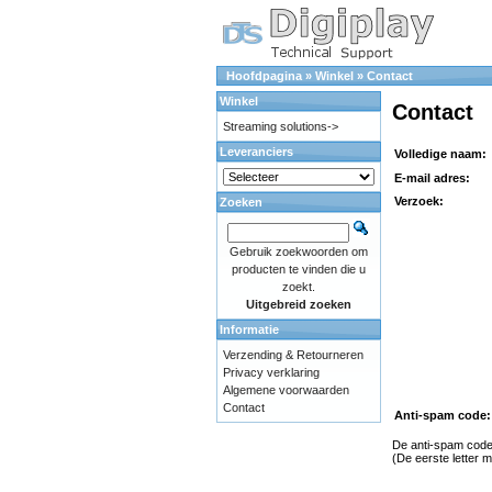
Hoofdpagina
»
Winkel
»
Contact
Winkel
Contact
Streaming solutions->
Leveranciers
Volledige naam:
E-mail adres:
Verzoek:
Zoeken
Gebruik zoekwoorden om
producten te vinden die u
zoekt.
Uitgebreid zoeken
Informatie
Verzending & Retourneren
Privacy verklaring
Algemene voorwaarden
Contact
Anti-spam code:
De anti-spam code 
(De eerste letter m