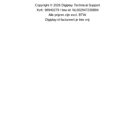
Copyright © 2026
Digiplay Technical Support
KvK: 98940279 / btw-id: NL002947236B84
Alle prijzen zijn excl. BTW.
Digiplay.nl factureert je btw vrij.