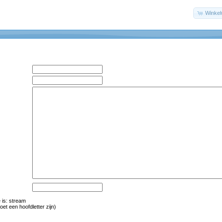
Winke
is: str
eam
oet een hoofdletter zijn)