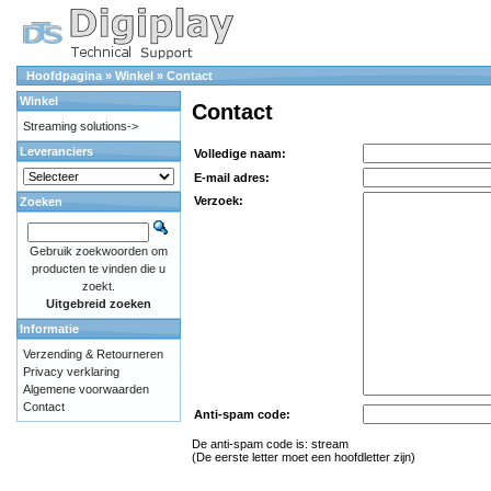
Hoofdpagina
»
Winkel
»
Contact
Winkel
Contact
Streaming solutions->
Leveranciers
Volledige naam:
E-mail adres:
Verzoek:
Zoeken
Gebruik zoekwoorden om
producten te vinden die u
zoekt.
Uitgebreid zoeken
Informatie
Verzending & Retourneren
Privacy verklaring
Algemene voorwaarden
Contact
Anti-spam code:
De anti-spam code is: str
eam
(De eerste letter moet een hoofdletter zijn)