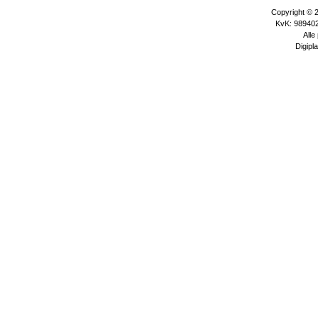
Copyright © 
KvK: 989402
Alle
Digipla