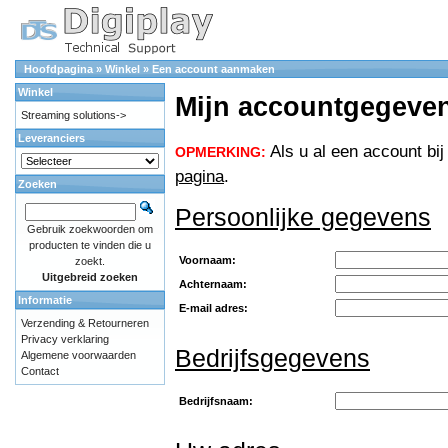
Hoofdpagina
»
Winkel
»
Een account aanmaken
Winkel
Mijn accountgegeve
Streaming solutions->
Leveranciers
Als u al een account bij
OPMERKING:
pagina
.
Zoeken
Persoonlijke gegevens
Gebruik zoekwoorden om
producten te vinden die u
Voornaam:
zoekt.
Uitgebreid zoeken
Achternaam:
Informatie
E-mail adres:
Verzending & Retourneren
Privacy verklaring
Bedrijfsgegevens
Algemene voorwaarden
Contact
Bedrijfsnaam: