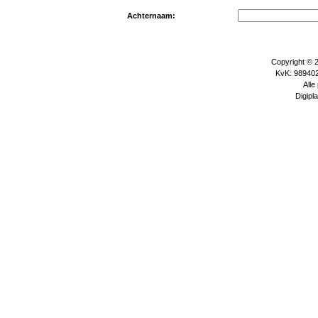
Achternaam:
Copyright © 
KvK: 989402
Alle
Digipla