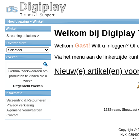
Hoofdpagina
»
Winkel
Winkel
Welkom bij Digiplay
Streaming solutions->
Leveranciers
Gast!
Welkom
Wilt u
inloggen
? Of 
Via het menu aan de linkerzijde kunt 
Zoeken
Nieuw(e) artikel(en) voo
Gebruik zoekwoorden om
producten te vinden die u
zoekt.
Uitgebreid zoeken
Informatie
Verzending & Retourneren
Privacy verklaring
123Stream: Shoutcast / 
Algemene voorwaarden
Contact
Copyright © 
KvK: 989402