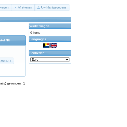
lwagen
Afrekenen
Uw klantgegevens
Winkelwagen
0 items
Languages
stel NU
Eenheden
stel NU
na(s) gevonden:
1