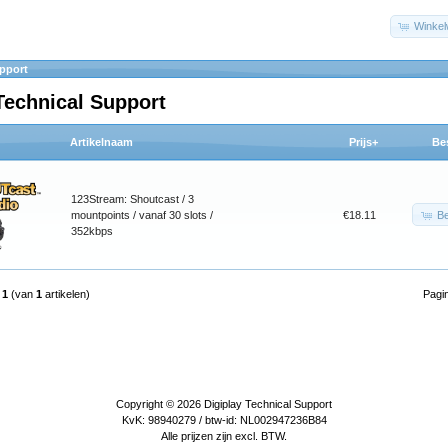
Winke
upport
Technical Support
Artikelnaam
Prijs+
Be
123Stream: Shoutcast / 3
Be
mountpoints / vanaf 30 slots /
€18.11
352kbps
t
1
(van
1
artikelen)
Pagi
Copyright © 2026
Digiplay Technical Support
KvK: 98940279 / btw-id: NL002947236B84
Alle prijzen zijn excl. BTW.