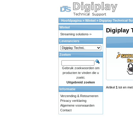
Hoofdpagina
»
Winkel
»
Digiplay Technical S
Winkel
Digiplay 
Streaming solutions->
Leveranciers
Zoeken
Gebruik zoekwoorden om
producten te vinden die u
zoekt.
Uitgebreid zoeken
Artikel
1
tot en me
Informatie
Verzending & Retourneren
Privacy verklaring
Algemene voorwaarden
Contact