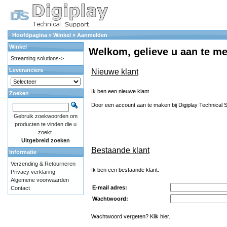
Hoofdpagina
»
Winkel
»
Aanmelden
Winkel
Welkom, gelieve u aan te m
Streaming solutions->
Leveranciers
Nieuwe klant
Ik ben een nieuwe klant
Zoeken
Door een account aan te maken bij Digiplay Technical Su
Gebruik zoekwoorden om
producten te vinden die u
zoekt.
Uitgebreid zoeken
Bestaande klant
Informatie
Verzending & Retourneren
Ik ben een bestaande klant.
Privacy verklaring
Algemene voorwaarden
E-mail adres:
Contact
Wachtwoord:
Wachtwoord vergeten? Klik hier.