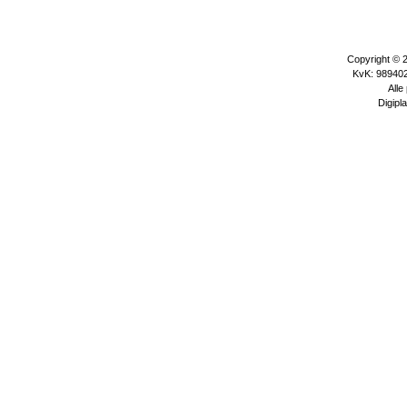
Copyright © 
KvK: 989402
Alle
Digipla