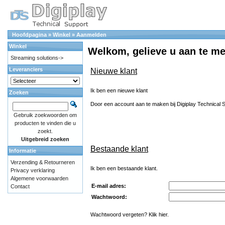
Hoofdpagina
»
Winkel
»
Aanmelden
Winkel
Welkom, gelieve u aan te m
Streaming solutions->
Leveranciers
Nieuwe klant
Ik ben een nieuwe klant
Zoeken
Door een account aan te maken bij Digiplay Technical Su
Gebruik zoekwoorden om
producten te vinden die u
zoekt.
Uitgebreid zoeken
Bestaande klant
Informatie
Verzending & Retourneren
Ik ben een bestaande klant.
Privacy verklaring
Algemene voorwaarden
E-mail adres:
Contact
Wachtwoord:
Wachtwoord vergeten? Klik hier.