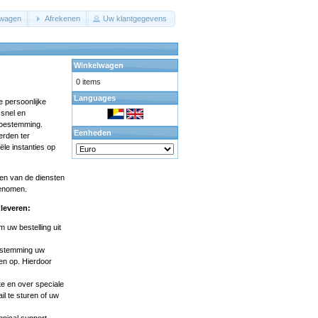
lwagen
Afrekenen
Uw klantgegevens
Winkelwagen
0 items
Languages
e persoonlijke
 snel en
 toestemming.
Eenheden
erden ter
iële instanties op
ken van de diensten
genomen.
leveren:
 uw bestelling uit
oestemming uw
en op. Hierdoor
e en over speciale
il
te sturen of uw