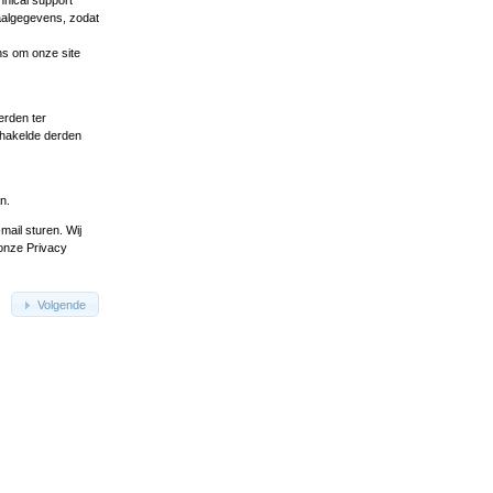
hnical support
aalgegevens, zodat
ns om onze site
erden ter
chakelde derden
n.
-mail
sturen. Wij
 onze Privacy
Volgende