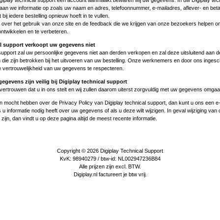
Digiplay technical support een account aanmaakt bewaren wij uw gegevens. In uw Digiplay tec
aan we informatie op zoals uw naam en adres, telefoonnummer, e-mailadres, aflever- en bet
 bij iedere bestelling opnieuw hoeft in te vullen.
over het gebruik van onze site en de feedback die we krijgen van onze bezoekers helpen o
ontwikkelen en te verbeteren.
al support verkoopt uw gegevens niet
 support zal uw persoonlijke gegevens niet aan derden verkopen en zal deze uitsluitend aan d
n die zijn betrokken bij het uitvoeren van uw bestelling. Onze werknemers en door ons inges
de vertrouwelijkheid van uw gegevens te respecteren.
egevens zijn veilig bij Digiplay technical support
vertrouwen dat u in ons stelt en wij zullen daarom uiterst zorgvuldig met uw gegevens omgaa
n mocht hebben over de Privacy Policy van Digiplay technical support, dan kunt u ons een
e
 u informatie nodig heeft over uw gegevens of als u deze wilt wijzigen. In geval wijziging van
zijn, dan vindt u op deze pagina altijd de meest recente informatie.
Copyright © 2026
Digiplay Technical Support
KvK: 98940279 / btw-id: NL002947236B84
Alle prijzen zijn excl. BTW.
Digiplay.nl factureert je btw vrij.