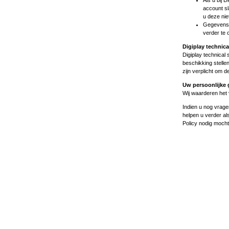
Als u bij 
account sl
u deze niet
Gegevens 
verder te 
Digiplay technic
Digiplay technical
beschikking stelle
zijn verplicht om 
Uw persoonlijke g
Wij waarderen het 
Indien u nog vrage
helpen u verder als
Policy nodig mocht 