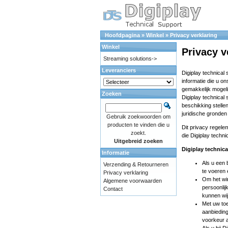
Hoofdpagina
»
Winkel
»
Privacy verklaring
Winkel
Privacy v
Streaming solutions->
Leveranciers
Digiplay technical
informatie die u o
gemakkelijk mogeli
Zoeken
Digiplay technical
beschikking stellen 
juridische gronden
Gebruik zoekwoorden om
producten te vinden die u
Dit privacy regele
zoekt.
die Digiplay techn
Uitgebreid zoeken
Digiplay technic
Informatie
Als u een 
Verzending & Retourneren
te voeren 
Privacy verklaring
Om het win
Algemene voorwaarden
persoonlij
Contact
kunnen wij
Met uw toe
aanbieding
voorkeur a