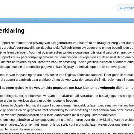
Winke
erklaring
 support respecteert de privacy van alle gebruikers van haar site en draagt er zorg voor dat d
ns verschaft vertrouwelijk wordt behandeld. Wij gebruiken uw gegevens om de bestellingen zo
jk te laten verlopen. Voor het overige zullen wij deze gegevens uitsluitend gebruiken met uw
 support zal uw persoonlijke gegevens niet aan derden verkopen en zal deze uitsluitend aan d
die zijn betrokken bij het uitvoeren van uw bestelling. Indien justitiële diensten of andere offic
 inzage eisen in persoonlijke gegevens kan Digiplay technical support hiertoe overgaan.
ment is van toepassing op alle activiteiten van Digiplay technical support. Door gebruik te ma
ical support u aanbiedt gaat u akkoord met de voorwaarden zoals die in dit reglement zijn op
al support gebruikt de verzamelde gegevens om haar klanten de volgende diensten te 
bestelling plaatst, hebben we uw naam, e-mailadres, afleveradres en betaalgegevens nodig om
en u van het verloop daarvan op de hoogte te houden.
kelen bij Digiplay technical support zo aangenaam mogelijk te laten zijn, slaan wij met uw t
ke gegevens en de gegevens met betrekking tot uw bestelling en het gebruik van onze dienst
 de website personaliseren en u titels aanbevelen die u mogelijk interessant vindt.
stemming gebruiken wij uw gegevens om u te informeren over de ontwikkeling van de websit
en en acties. Als u hier niet langer prijs op stelt, kunt u ons dat laten weten door ons een
e-ma
an te passen bij mijn account.