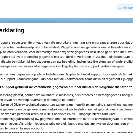
Winke
erklaring
 support respecteert de privacy van alle gebruikers van haar site en draagt er zorg voor dat d
ns verschaft vertrouwelijk wordt behandeld. Wij gebruiken uw gegevens om de bestellingen zo
jk te laten verlopen. Voor het overige zullen wij deze gegevens uitsluitend gebruiken met uw
 support zal uw persoonlijke gegevens niet aan derden verkopen en zal deze uitsluitend aan d
die zijn betrokken bij het uitvoeren van uw bestelling. Indien justitiële diensten of andere offic
 inzage eisen in persoonlijke gegevens kan Digiplay technical support hiertoe overgaan.
ment is van toepassing op alle activiteiten van Digiplay technical support. Door gebruik te ma
ical support u aanbiedt gaat u akkoord met de voorwaarden zoals die in dit reglement zijn op
al support gebruikt de verzamelde gegevens om haar klanten de volgende diensten te 
bestelling plaatst, hebben we uw naam, e-mailadres, afleveradres en betaalgegevens nodig om
en u van het verloop daarvan op de hoogte te houden.
kelen bij Digiplay technical support zo aangenaam mogelijk te laten zijn, slaan wij met uw t
ke gegevens en de gegevens met betrekking tot uw bestelling en het gebruik van onze dienst
 de website personaliseren en u titels aanbevelen die u mogelijk interessant vindt.
stemming gebruiken wij uw gegevens om u te informeren over de ontwikkeling van de websit
en en acties. Als u hier niet langer prijs op stelt, kunt u ons dat laten weten door ons een
e-ma
an te passen bij mijn account.