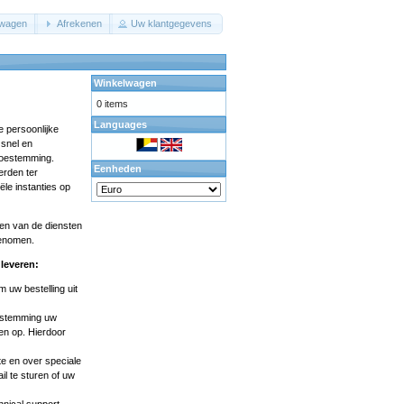
lwagen
Afrekenen
Uw klantgegevens
Winkelwagen
0 items
Languages
e persoonlijke
 snel en
 toestemming.
Eenheden
erden ter
iële instanties op
ken van de diensten
genomen.
leveren:
 uw bestelling uit
oestemming uw
en op. Hierdoor
e en over speciale
il
te sturen of uw