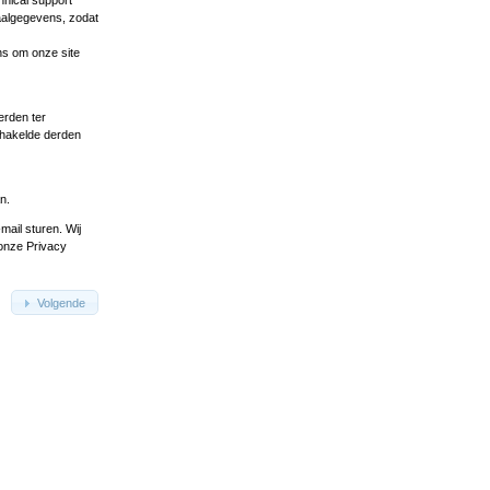
hnical support
aalgegevens, zodat
ns om onze site
erden ter
chakelde derden
n.
-mail
sturen. Wij
 onze Privacy
Volgende