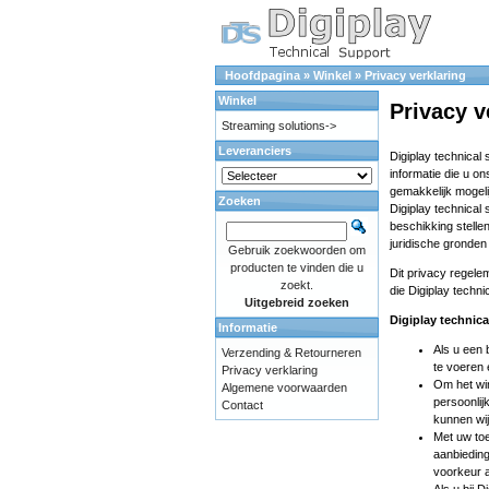
Hoofdpagina
»
Winkel
»
Privacy verklaring
Winkel
Privacy v
Streaming solutions->
Leveranciers
Digiplay technical
informatie die u o
gemakkelijk mogeli
Zoeken
Digiplay technical
beschikking stellen 
juridische gronden
Gebruik zoekwoorden om
producten te vinden die u
Dit privacy regele
zoekt.
die Digiplay techn
Uitgebreid zoeken
Digiplay technic
Informatie
Als u een 
Verzending & Retourneren
te voeren 
Privacy verklaring
Om het win
Algemene voorwaarden
persoonlij
Contact
kunnen wij
Met uw toe
aanbieding
voorkeur a