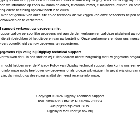
Digiplay technical support een account aanmaakt bewaren wij uw gegevens. In uw Digiplay tec
aan we informatie op zoals uw naam en adres, telefoonnummer, e-mailadres, aflever- en bet
 bij iedere bestelling opnieuw hoeft in te vullen.
over het gebruik van onze site en de feedback die we krijgen van onze bezoekers helpen o
ontwikkelen en te verbeteren.
al support verkoopt uw gegevens niet
 support zal uw persoonlijke gegevens niet aan derden verkopen en zal deze uitsluitend aan d
n die zijn betrokken bij het uitvoeren van uw bestelling. Onze werknemers en door ons inges
de vertrouwelijkheid van uw gegevens te respecteren.
egevens zijn veilig bij Digiplay technical support
vertrouwen dat u in ons stelt en wij zullen daarom uiterst zorgvuldig met uw gegevens omgaa
n mocht hebben over de Privacy Policy van Digiplay technical support, dan kunt u ons een
e
 u informatie nodig heeft over uw gegevens of als u deze wilt wijzigen. In geval wijziging van
zijn, dan vindt u op deze pagina altijd de meest recente informatie.
Copyright © 2026
Digiplay Technical Support
KvK: 98940279 / btw-id: NL002947236B84
Alle prijzen zijn excl. BTW.
Digiplay.nl factureert je btw vrij.