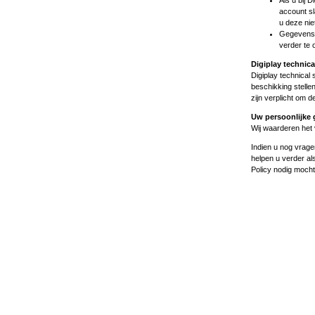
Als u bij 
account sl
u deze niet
Gegevens 
verder te 
Digiplay technic
Digiplay technical
beschikking stelle
zijn verplicht om 
Uw persoonlijke g
Wij waarderen het 
Indien u nog vrage
helpen u verder als
Policy nodig mocht 