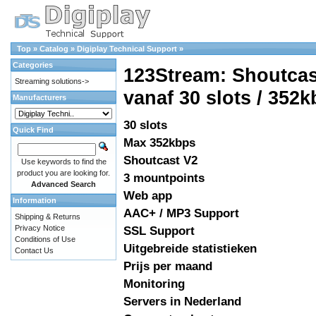
Top
»
Catalog
»
Digiplay Technical Support
»
Categories
123Stream: Shoutcast
Streaming solutions->
vanaf 30 slots / 352
Manufacturers
30 slots
Quick Find
Max 352kbps
Shoutcast V2
Use keywords to find the
product you are looking for.
3 mountpoints
Advanced Search
Web app
Information
AAC+ / MP3 Support
Shipping & Returns
Privacy Notice
SSL Support
Conditions of Use
Uitgebreide statistieken
Contact Us
Prijs per maand
Monitoring
Servers in Nederland