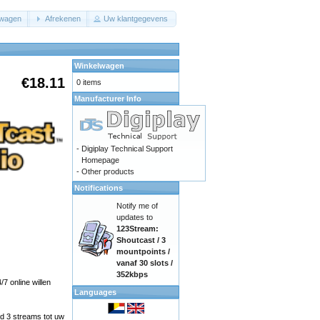
lwagen
Afrekenen
Uw klantgegevens
Winkelwagen
€18.11
0 items
Manufacturer Info
-
Digiplay Technical Support
Homepage
-
Other products
Notifications
Notify me of
updates to
123Stream:
Shoutcast / 3
mountpoints /
vanaf 30 slots /
352kbps
7 online willen
Languages
jd 3 streams tot uw