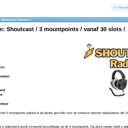
Winke
»
Shoutcast servers
»
: Shoutcast / 3 mountpoints / vanaf 30 slots /
ort
stieken
land
en
erkeer
t 3 mountpoints pakket is bij uitstek geschikt voor de serieuze internet radiostations die 24/
at u selecteerd wordt verspreid beschikbaar op de 3 mountpoints. Op deze manier heeft u alti