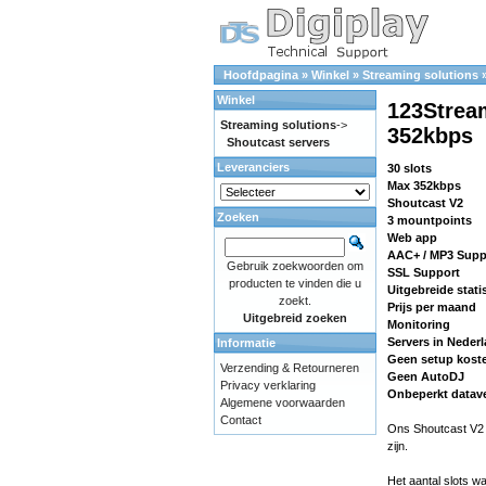
Hoofdpagina
»
Winkel
»
Streaming solutions
Winkel
123Stream
Streaming solutions
->
352kbps
Shoutcast servers
Leveranciers
30 slots
Max 352kbps
Shoutcast V2
Zoeken
3 mountpoints
Web app
AAC+ / MP3 Supp
Gebruik zoekwoorden om
SSL Support
producten te vinden die u
Uitgebreide stati
zoekt.
Prijs per maand
Uitgebreid zoeken
Monitoring
Servers in Neder
Informatie
Geen setup kost
Verzending & Retourneren
Geen AutoDJ
Privacy verklaring
Onbeperkt datav
Algemene voorwaarden
Contact
Ons Shoutcast V2 me
zijn.
Het aantal slots w