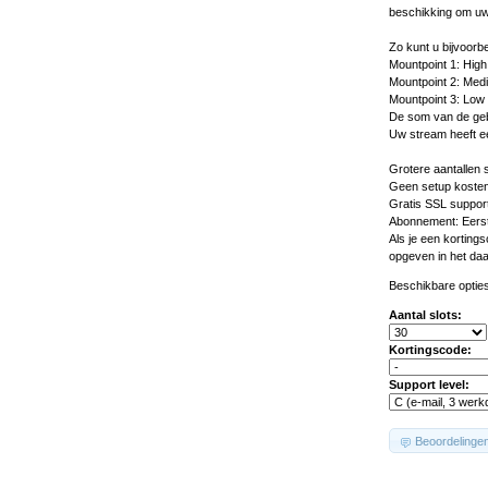
beschikking om uw 
Zo kunt u bijvoorb
Mountpoint 1: High
Mountpoint 2: Med
Mountpoint 3: Low 
De som van de gebr
Uw stream heeft e
Grotere aantallen s
Geen setup kosten
Gratis SSL support
Abonnement: Eerst
Als je een korting
opgeven in het da
Beschikbare opties
Aantal slots:
Kortingscode:
Support level:
Beoordelinge