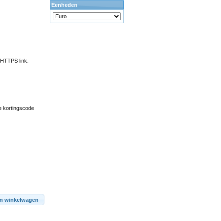
Eenheden
 HTTPS link.
je kortingscode
In winkelwagen