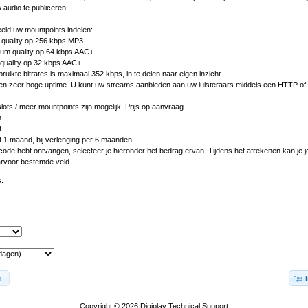
audio te publiceren.
eeld uw mountpoints indelen:
 quality op 256 kbps MP3.
ium quality op 64 kbps AAC+.
quality op 32 kbps AAC+.
uikte bitrates is maximaal 352 kbps, in te delen naar eigen inzicht.
en zeer hoge uptime. U kunt uw streams aanbieden aan uw luisteraars middels een HTTP of
lots / meer mountpoints zijn mogelijk. Prijs op aanvraag.
.
.
 1 maand, bij verlenging per 6 maanden.
scode hebt ontvangen, selecteer je hieronder het bedrag ervan. Tijdens het afrekenen kan je 
arvoor bestemde veld.
:
n
Copyright © 2026
Digiplay Technical Support