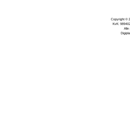
Copyright © 
KvK: 989402
Alle
Digipla