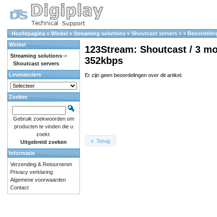
Hoofdpagina
»
Winkel
»
Streaming solutions
»
Shoutcast servers
»
»
Beoordelin
Winkel
123Stream: Shoutcast / 3 mou
Streaming solutions
->
352kbps
Shoutcast servers
Leveranciers
Er zijn geen beoordelingen over dit artikel.
Zoeken
Gebruik zoekwoorden om
producten te vinden die u
zoekt.
Terug
Uitgebreid zoeken
Informatie
Verzending & Retourneren
Privacy verklaring
Algemene voorwaarden
Contact