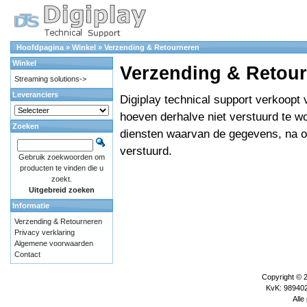
Hoofdpagina
»
Winkel
»
Verzending & Retourneren
Winkel
Verzending & Retou
Streaming solutions->
Leveranciers
Digiplay technical support verkoopt
hoeven derhalve niet verstuurd te wo
Zoeken
diensten waarvan de gegevens, na on
verstuurd.
Gebruik zoekwoorden om
producten te vinden die u
zoekt.
Uitgebreid zoeken
Informatie
Verzending & Retourneren
Privacy verklaring
Algemene voorwaarden
Contact
Copyright © 
KvK: 989402
Alle