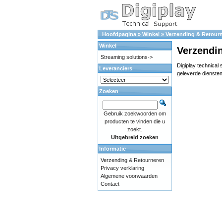
Hoofdpagina
»
Winkel
»
Verzending & Retour
Winkel
Verzendi
Streaming solutions->
Digiplay technical
Leveranciers
geleverde diensten
Zoeken
Gebruik zoekwoorden om
producten te vinden die u
zoekt.
Uitgebreid zoeken
Informatie
Verzending & Retourneren
Privacy verklaring
Algemene voorwaarden
Contact