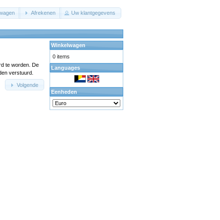
lwagen
Afrekenen
Uw klantgegevens
Winkelwagen
0 items
rd te worden. De
Languages
den verstuurd.
Volgende
Eenheden