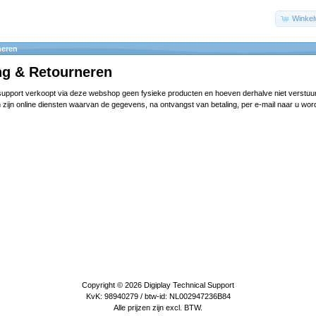
Winke
neren
ng & Retourneren
 support verkoopt via deze webshop geen fysieke producten en hoeven derhalve niet verstuu
 zijn online diensten waarvan de gegevens, na ontvangst van betaling, per e-mail naar u wor
Copyright © 2026
Digiplay Technical Support
KvK: 98940279 / btw-id: NL002947236B84
Alle prijzen zijn excl. BTW.