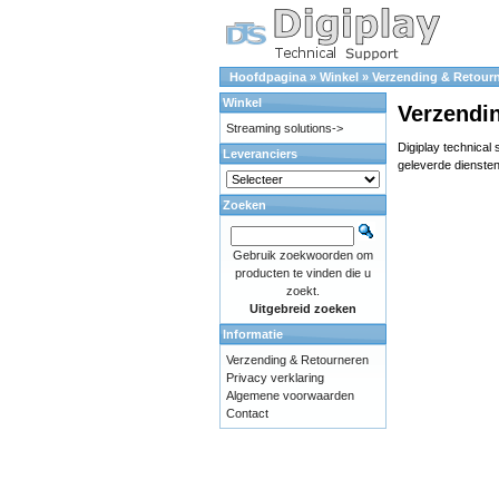
Hoofdpagina
»
Winkel
»
Verzending & Retour
Winkel
Verzendi
Streaming solutions->
Digiplay technical
Leveranciers
geleverde diensten
Zoeken
Gebruik zoekwoorden om
producten te vinden die u
zoekt.
Uitgebreid zoeken
Informatie
Verzending & Retourneren
Privacy verklaring
Algemene voorwaarden
Contact