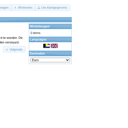
lwagen
Afrekenen
Uw klantgegevens
Winkelwagen
0 items
rd te worden. De
Languages
den verstuurd.
Volgende
Eenheden