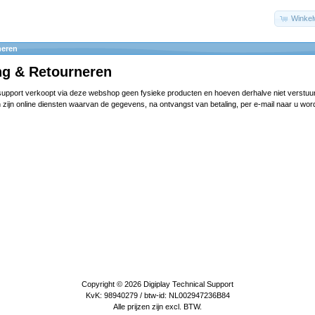
Winke
neren
ng & Retourneren
 support verkoopt via deze webshop geen fysieke producten en hoeven derhalve niet verstuu
 zijn online diensten waarvan de gegevens, na ontvangst van betaling, per e-mail naar u wor
Copyright © 2026
Digiplay Technical Support
KvK: 98940279 / btw-id: NL002947236B84
Alle prijzen zijn excl. BTW.