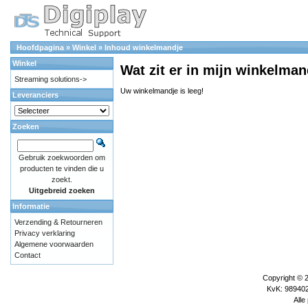
Hoofdpagina
»
Winkel
»
Inhoud winkelmandje
Winkel
Wat zit er in mijn winkelman
Streaming solutions->
Uw winkelmandje is leeg!
Leveranciers
Zoeken
Gebruik zoekwoorden om
producten te vinden die u
zoekt.
Uitgebreid zoeken
Informatie
Verzending & Retourneren
Privacy verklaring
Algemene voorwaarden
Contact
Copyright © 
KvK: 989402
Alle