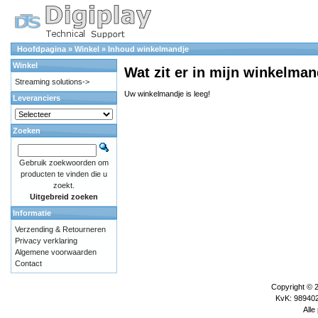
Hoofdpagina
»
Winkel
»
Inhoud winkelmandje
Winkel
Wat zit er in mijn winkelman
Streaming solutions->
Uw winkelmandje is leeg!
Leveranciers
Zoeken
Gebruik zoekwoorden om
producten te vinden die u
zoekt.
Uitgebreid zoeken
Informatie
Verzending & Retourneren
Privacy verklaring
Algemene voorwaarden
Contact
Copyright © 
KvK: 989402
Alle