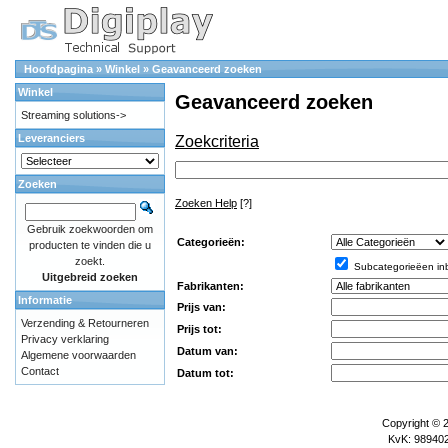
Hoofdpagina
»
Winkel
»
Geavanceerd zoeken
Winkel
Geavanceerd zoeken
Streaming solutions->
Leveranciers
Zoekcriteria
Zoeken
Zoeken Help
[?]
Gebruik zoekwoorden om
Categorieën:
producten te vinden die u
zoekt.
Subcategorieëen in
Uitgebreid zoeken
Fabrikanten:
Informatie
Prijs van:
Verzending & Retourneren
Prijs tot:
Privacy verklaring
Datum van:
Algemene voorwaarden
Contact
Datum tot:
Copyright © 
KvK: 989402