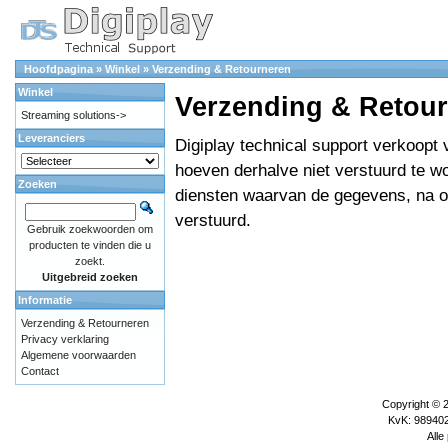
Hoofdpagina
»
Winkel
»
Verzending & Retourneren
Winkel
Verzending & Retou
Streaming solutions->
Leveranciers
Digiplay technical support verkoopt
hoeven derhalve niet verstuurd te wo
Zoeken
diensten waarvan de gegevens, na on
verstuurd.
Gebruik zoekwoorden om
producten te vinden die u
zoekt.
Uitgebreid zoeken
Informatie
Verzending & Retourneren
Privacy verklaring
Algemene voorwaarden
Contact
Copyright © 
KvK: 989402
Alle