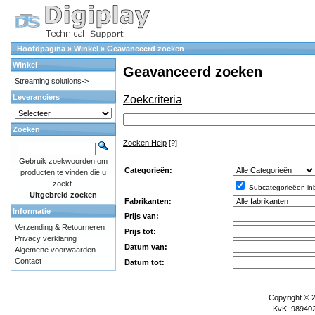
Hoofdpagina
»
Winkel
»
Geavanceerd zoeken
Winkel
Geavanceerd zoeken
Streaming solutions->
Leveranciers
Zoekcriteria
Zoeken
Zoeken Help
[?]
Gebruik zoekwoorden om
Categorieën:
producten te vinden die u
zoekt.
Subcategorieëen in
Uitgebreid zoeken
Fabrikanten:
Informatie
Prijs van:
Verzending & Retourneren
Prijs tot:
Privacy verklaring
Datum van:
Algemene voorwaarden
Contact
Datum tot:
Copyright © 
KvK: 989402