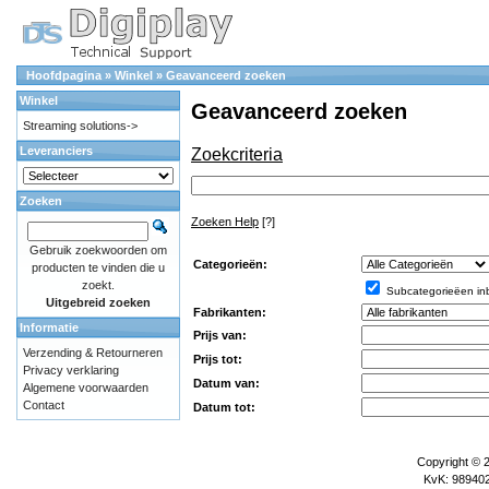
Hoofdpagina
»
Winkel
»
Geavanceerd zoeken
Winkel
Geavanceerd zoeken
Streaming solutions->
Leveranciers
Zoekcriteria
Zoeken
Zoeken Help
[?]
Gebruik zoekwoorden om
Categorieën:
producten te vinden die u
zoekt.
Subcategorieëen in
Uitgebreid zoeken
Fabrikanten:
Informatie
Prijs van:
Verzending & Retourneren
Prijs tot:
Privacy verklaring
Datum van:
Algemene voorwaarden
Contact
Datum tot:
Copyright © 
KvK: 989402