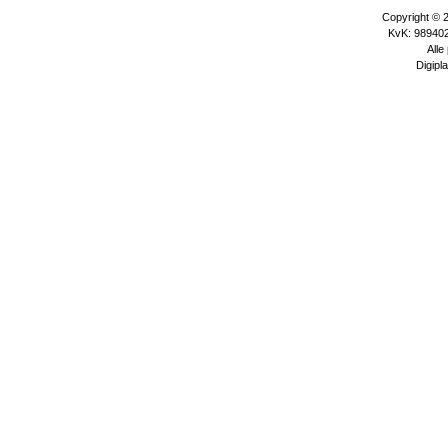
Copyright © 
KvK: 989402
Alle
Digipla