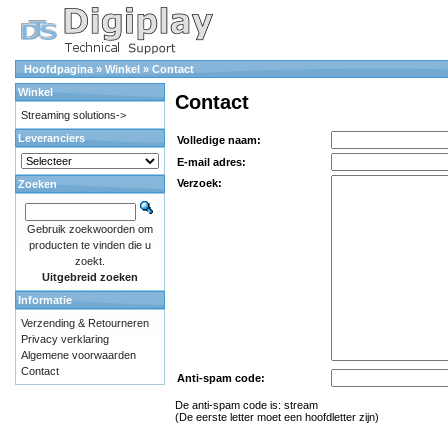
Hoofdpagina
»
Winkel
»
Contact
Winkel
Contact
Streaming solutions->
Leveranciers
Volledige naam:
E-mail adres:
Verzoek:
Zoeken
Gebruik zoekwoorden om
producten te vinden die u
zoekt.
Uitgebreid zoeken
Informatie
Verzending & Retourneren
Privacy verklaring
Algemene voorwaarden
Contact
Anti-spam code:
De anti-spam code is: str
eam
(De eerste letter moet een hoofdletter zijn)