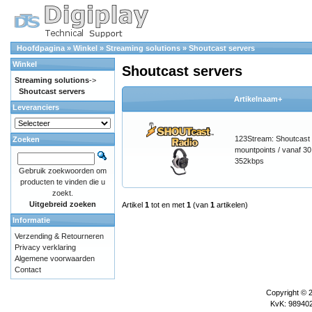
Hoofdpagina
»
Winkel
»
Streaming solutions
»
Shoutcast servers
Winkel
Shoutcast servers
Streaming solutions
->
Shoutcast servers
Artikelnaam+
Leveranciers
123Stream: Shoutcast 
Zoeken
mountpoints / vanaf 30 
352kbps
Gebruik zoekwoorden om
producten te vinden die u
zoekt.
Uitgebreid zoeken
Artikel
1
tot en met
1
(van
1
artikelen)
Informatie
Verzending & Retourneren
Privacy verklaring
Algemene voorwaarden
Contact
Copyright © 
KvK: 989402