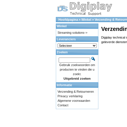
Hoofdpagina
»
Winkel
»
Verzending & Retour
Winkel
Verzendi
Streaming solutions->
Digiplay technical
Leveranciers
geleverde diensten
Zoeken
Gebruik zoekwoorden om
producten te vinden die u
zoekt.
Uitgebreid zoeken
Informatie
Verzending & Retourneren
Privacy verklaring
Algemene voorwaarden
Contact