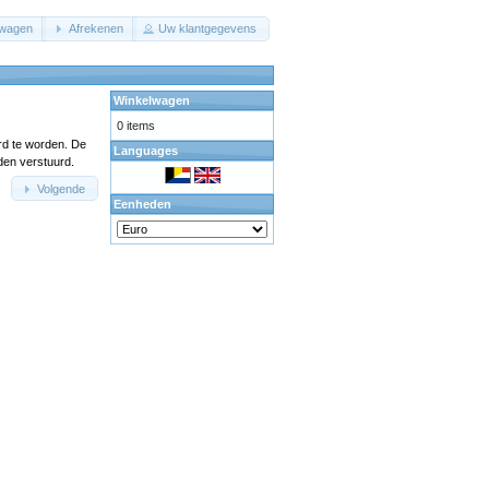
lwagen
Afrekenen
Uw klantgegevens
Winkelwagen
0 items
rd te worden. De
Languages
den verstuurd.
Volgende
Eenheden