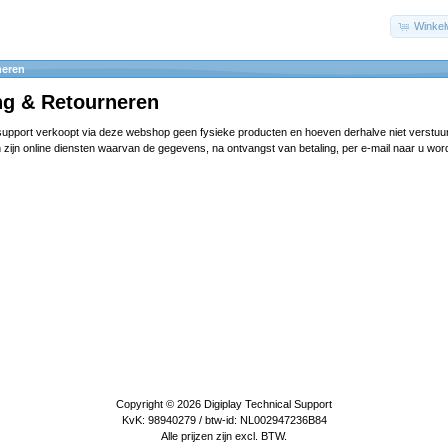
Winke
neren
ng & Retourneren
 support verkoopt via deze webshop geen fysieke producten en hoeven derhalve niet verstuu
 zijn online diensten waarvan de gegevens, na ontvangst van betaling, per e-mail naar u wor
Copyright © 2026
Digiplay Technical Support
KvK: 98940279 / btw-id: NL002947236B84
Alle prijzen zijn excl. BTW.