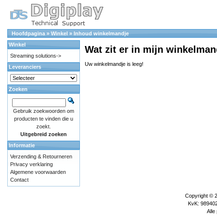
Hoofdpagina
»
Winkel
»
Inhoud winkelmandje
Winkel
Wat zit er in mijn winkelman
Streaming solutions->
Uw winkelmandje is leeg!
Leveranciers
Zoeken
Gebruik zoekwoorden om
producten te vinden die u
zoekt.
Uitgebreid zoeken
Informatie
Verzending & Retourneren
Privacy verklaring
Algemene voorwaarden
Contact
Copyright © 
KvK: 989402
Alle