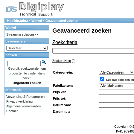
Hoofdpagina
»
Winkel
»
Geavanceerd zoeken
Winkel
Geavanceerd zoeken
Streaming solutions->
Leveranciers
Zoekcriteria
Zoeken
Zoeken Help
[?]
Gebruik zoekwoorden om
Categorieën:
producten te vinden die u
zoekt.
Subcategorieëen in
Uitgebreid zoeken
Fabrikanten:
Informatie
Prijs van:
Verzending & Retourneren
Prijs tot:
Privacy verklaring
Datum van:
Algemene voorwaarden
Contact
Datum tot:
Copyright © 
KvK: 989402