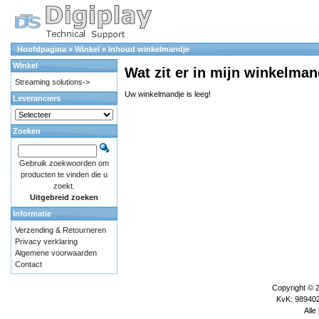
Hoofdpagina
»
Winkel
»
Inhoud winkelmandje
Winkel
Wat zit er in mijn winkelman
Streaming solutions->
Uw winkelmandje is leeg!
Leveranciers
Zoeken
Gebruik zoekwoorden om
producten te vinden die u
zoekt.
Uitgebreid zoeken
Informatie
Verzending & Retourneren
Privacy verklaring
Algemene voorwaarden
Contact
Copyright © 
KvK: 989402
Alle